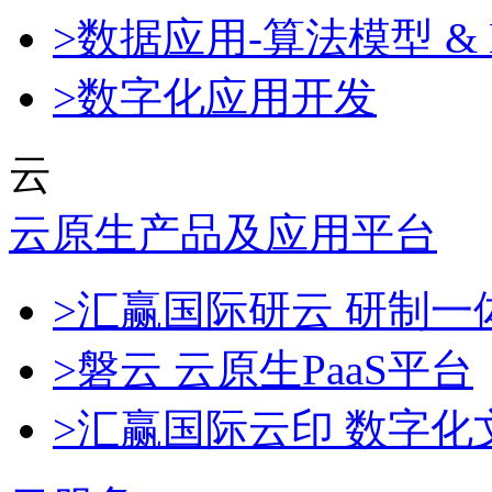
>数据应用-算法模型 & 
>数字化应用开发
云
云原生产品及应用平台
>汇赢国际研云 研制
>磐云 云原生PaaS平台
>汇赢国际云印 数字化