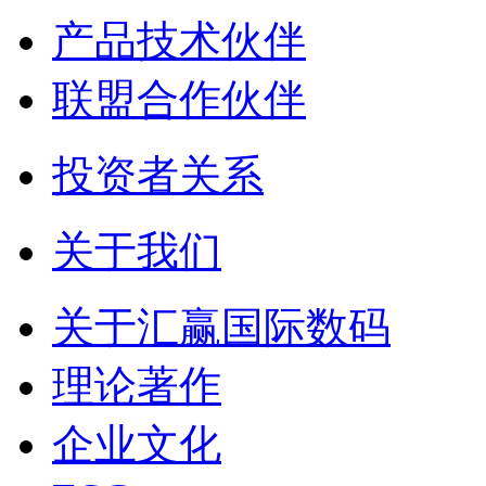
产品技术伙伴
联盟合作伙伴
投资者关系
关于我们
关于汇赢国际数码
理论著作
企业文化