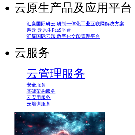
云原生产品及应用平台
汇赢国际研云 研制一体化工业互联网解决方案
磐云 云原生PaaS平台
汇赢国际云印 数字化文印管理平台
云服务
云管理服务
安全服务
基础架构服务
云应用服务
云培训服务