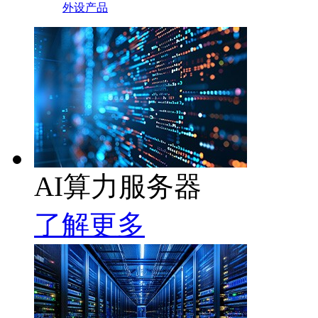
外设产品
AI算力服务器
了解更多