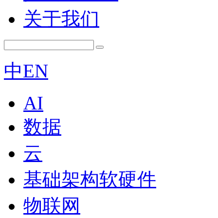
关于我们
中
EN
AI
数据
云
基础架构软硬件
物联网