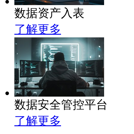
数据资产入表
了解更多
数据安全管控平台
了解更多