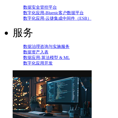
数据安全管控平台
数字化应用-Bluenic客户数据平台
数字化应用-云捷集成中间件（ESB）
服务
数据治理咨询与实施服务
数据资产入表
数据应用-算法模型 & ML
数字化应用开发