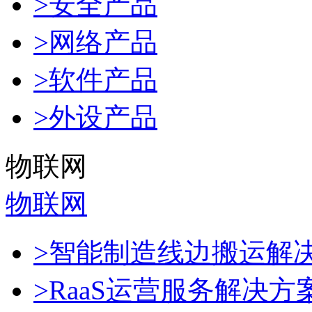
>安全产品
>网络产品
>软件产品
>外设产品
物联网
物联网
>智能制造线边搬运解
>RaaS运营服务解决方