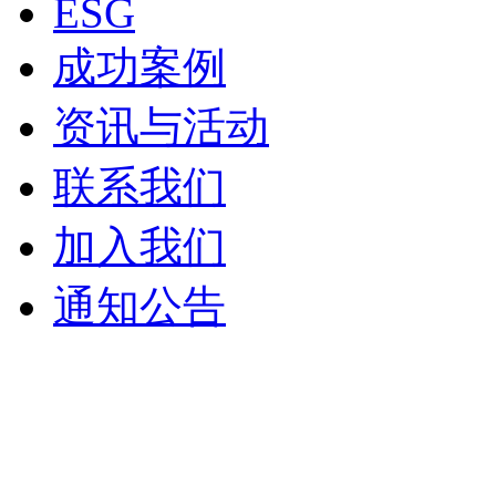
ESG
成功案例
资讯与活动
联系我们
加入我们
通知公告